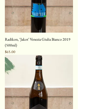
Radikon, ‘Jakot’ Venezia Giulia Bianco 2019
(500ml)
Price
$65.00