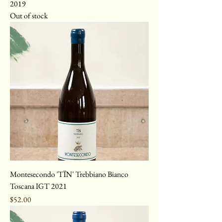
2019
Out of stock
Montesecondo 'TÏN' Trebbiano Bianco
Toscana IGT 2021
Price
$52.00